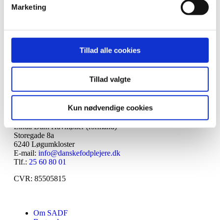
Marketing
Workshops
Tillad alle cookies
Der er desværre ingen arrangementer for øjeblikket
Tillad valgte
Kun nødvendige cookies
Kontaktinformation
Linda Dam Havmøller (formand)
Storegade 8a
6240 Løgumkloster
E-mail:
info@danskefodplejere.dk
Tlf.:
25 60 80 01
CVR: 85505815
Om SADF