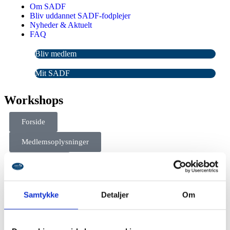
Om SADF
Bliv uddannet SADF-fodplejer
Nyheder & Aktuelt
FAQ
Bliv medlem
Mit SADF
Workshops
Forside
Medlemsoplysninger
Workshops
Samtykke
Detaljer
Om
Dine medlemsoplysninger
Medlemsskaber
Spørgsmål og svar
Sporeprøver & hygiejne