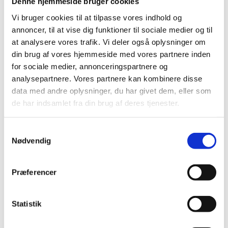
Denne hjemmeside bruger cookies
Forsikring
Foreningen SADF
Vi bruger cookies til at tilpasse vores indhold og
Kurser
Årsmøde & generalforsamling
annoncer, til at vise dig funktioner til sociale medier og til
Workshops
at analysere vores trafik. Vi deler også oplysninger om
Fagbladet
din brug af vores hjemmeside med vores partnere inden
Nyhedsbreve
Indkøbsaftaler
for sociale medier, annonceringspartnere og
Webshop
analysepartnere. Vores partnere kan kombinere disse
SADF materialer
data med andre oplysninger, du har givet dem, eller som
Dine medlemsoplysninger
de har indsamlet fra din brug af deres tjenester.
Medlemsskaber
Spørgsmål og svar
Sporeprøver & hygiejne
Samtykkevalg
Forsikring
Nødvendig
Foreningen SADF
Kurser
Årsmøde & generalforsamling
Præferencer
Workshops
Fagbladet
Nyhedsbreve
Indkøbsaftaler
Statistik
Webshop
SADF materialer