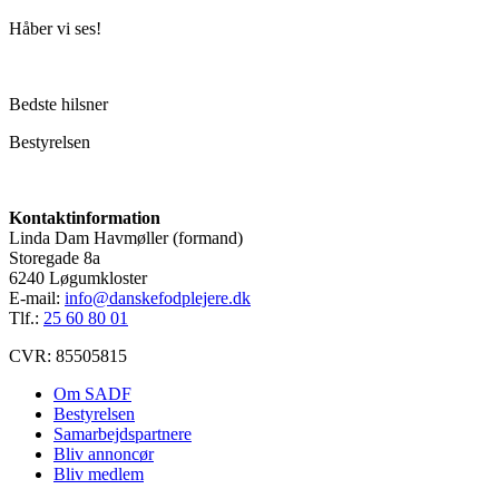
Håber vi ses!
Bedste hilsner
Bestyrelsen
Kontaktinformation
Linda Dam Havmøller (formand)
Storegade 8a
6240 Løgumkloster
E-mail:
info@danskefodplejere.dk
Tlf.:
25 60 80 01
CVR: 85505815
Om SADF
Bestyrelsen
Samarbejdspartnere
Bliv annoncør
Bliv medlem