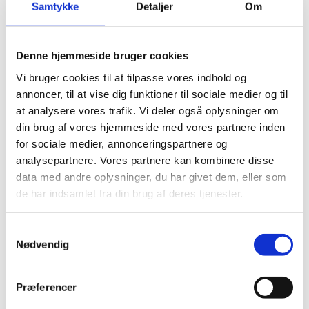
Samtykke
Detaljer
Om
Indholdet på årets workshops finder du
HER
Denne hjemmeside bruger cookies
Vi bruger cookies til at tilpasse vores indhold og
Program for årsmødet samt relevante bilag til generalforsamlingen
annoncer, til at vise dig funktioner til sociale medier og til
finder du nedenfor.
at analysere vores trafik. Vi deler også oplysninger om
din brug af vores hjemmeside med vores partnere inden
for sociale medier, annonceringspartnere og
Årsmødehæfte incl. dagsorden, program til gf, regnskab, samt
analysepartnere. Vores partnere kan kombinere disse
forslag til vedtægtsændringer kan du læse
HER
data med andre oplysninger, du har givet dem, eller som
de har indsamlet fra din brug af deres tjenester.
VIGTIGT
– Tilmelding:
Samtykkevalg
Fra computer: Via “Årsmøde og generalforsamling” på
hjemmesiden, under
mit SADF
.
Nødvendig
Fra telefon/tablet: Via “Kurser” på hjemmesiden, under
mit SADF
Præferencer