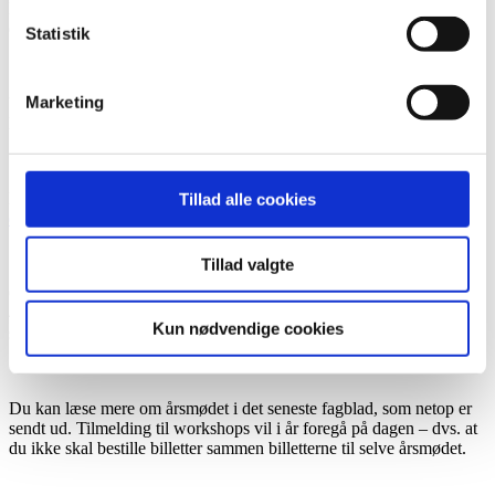
Husk sidste frist for tilmelding er den
11. april 2024
og tilmeldingen
er bindende.
Statistik
Marketing
Vær opmærksom på, at du af hensyn til forplejning, skal vælge i
hvilket tidsrum du ønsker at deltage.
Har du allergier eller andet skal du sende en mail til
Tillad alle cookies
dorthe@danskefodplejere.dk
omkring dette.
Tillad valgte
Overnatning kan bookes direkte på Severin Kursuscenter på tlf. 63
41 91 00 – husk at oplyse, at du er medlem af SADF, så får du en
Kun nødvendige cookies
særlig rabat.
Du kan læse mere om årsmødet i det seneste fagblad, som netop er
sendt ud. Tilmelding til workshops vil i år foregå på dagen – dvs. at
du ikke skal bestille billetter sammen billetterne til selve årsmødet.