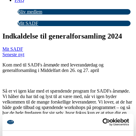
FAQ
Bliv medlem
Mit SADF
Indkaldelse til generalforsamling 2024
Mit SADF
Seneste nyt
Kom med til SADFs årsmøde med leverandørdag og
generalforsamling i Middelfart den 26. og 27. april
Så er vi igen klar med et spændende program for SADFs årsmøde.
Vi håber du har tid og lyst til at være med, når vi igen byder
velkommen til de mange forskellige leverandører. Vi lover, at de har
både gode tilbud og spændende workshops på programmet – og så
har de hele fredagen for sig selv, hvor fokus kun er at give dig en
god oplevelse.
Lørdag afholder vi generalforsamlingen, men inden varmer vi op
med Karen-Marie Lillelund. Læs mere i årshæftet.