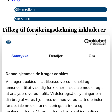
FAQ
Bliv medlem
Mit SADF
Tillæg til forsikringsdækning inkluderer
nu zoneterapi og massage
Mit SADF
Seneste nyt
Samtykke
Detaljer
Om
SADF får indimellem henvendelser fra medlemmer, der spørger, om
vores fælles ansvarsforsikring også dækker zoneterapi og massage.
Spørgsmålet er kommet, da akupunktur allerede er dækket af
Denne hjemmeside bruger cookies
forsikringen, ligesom flere behandlere fravælger en RAB-
Vi bruger cookies til at tilpasse vores indhold og
registrering , men alligevel er nødsaget til at være ansvarsforsikret.
Det har betydet medlemskab af 2 brancheforeninger – en udgift, vil
annoncer, til at vise dig funktioner til sociale medier og til
alle gerne vil være foruden.
at analysere vores trafik. Vi deler også oplysninger om
din brug af vores hjemmeside med vores partnere inden
SADF har arbejdet lidt på sagen sammen med vores
forsikringsmægler. Det er lykkedes at få zoneterapi og massage
for sociale medier, annonceringspartnere og
tilføjet til vores fælles ansvarsforsikring på lige vilkår som
analysepartnere. Vores partnere kan kombinere disse