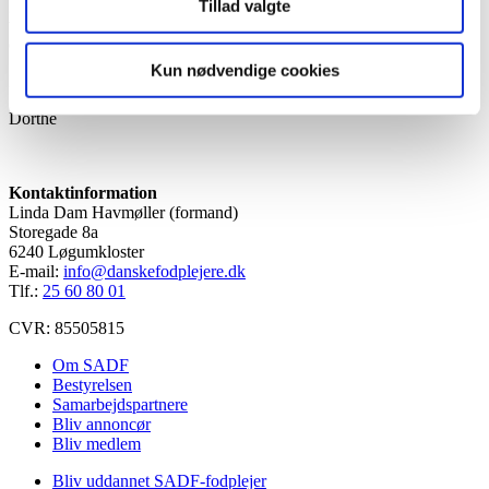
generalforsamlingen, skal indkomne forslag (jf. SADFs vedtægter)
Tillad valgte
være SADF i hænde senest 6 uger før generalforsamlingen – altså
den
4. juli 2020
.
Kun nødvendige cookies
På bestyrelsens vegne
Dorthe
Kontaktinformation
Linda Dam Havmøller (formand)
Storegade 8a
6240 Løgumkloster
E-mail:
info@danskefodplejere.dk
Tlf.:
25 60 80 01
CVR: 85505815
Om SADF
Bestyrelsen
Samarbejdspartnere
Bliv annoncør
Bliv medlem
Bliv uddannet SADF-fodplejer