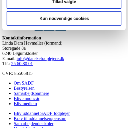
kan
Tillad valgte
vælges
på
HVID T-shirt med logo
varesiden
Kun nødvendige cookies
Dette
kr.
110.00
Vælg muligheder
vare
Kontaktinformation
har
Linda Dam Havmøller (formand)
flere
Storegade 8a
varianter.
6240 Løgumkloster
Mulighederne
E-mail:
info@danskefodplejere.dk
kan
Tlf.:
25 60 80 01
vælges
på
CVR: 85505815
varesiden
Om SADF
Bestyrelsen
Samarbejdspartnere
Bliv annoncør
Bliv medlem
Bliv uddannet SADF-fodplejer
Krav til uddannelsen/pensum
Samarbejdende skoler