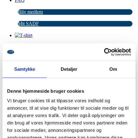
FAQ
Bliv medlem
Mit SADF
T-shirt
(2)
Samtykke
Detaljer
Om
Postkort
(18)
Denne hjemmeside bruger cookies
Plakater
(3)
Vi bruger cookies til at tilpasse vores indhold og
annoncer, til at vise dig funktioner til sociale medier og til
at analysere vores trafik. Vi deler også oplysninger om
din brug af vores hjemmeside med vores partnere inden
Merchandise, bog og lydbog
(5)
for sociale medier, annonceringspartnere og
analysepartnere. Vores partnere kan kombinere disse