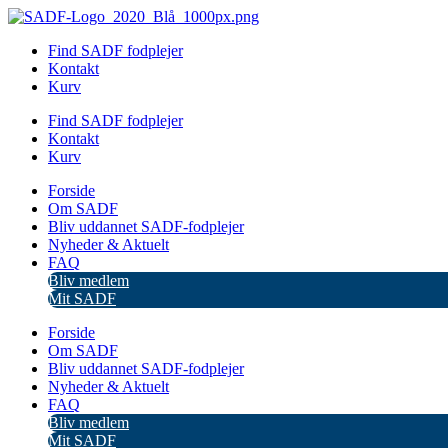
Videre
til
Find SADF fodplejer
indhold
Kontakt
Kurv
Find SADF fodplejer
Kontakt
Kurv
Forside
Om SADF
Bliv uddannet SADF-fodplejer
Nyheder & Aktuelt
FAQ
Bliv medlem
Mit SADF
Forside
Om SADF
Bliv uddannet SADF-fodplejer
Nyheder & Aktuelt
FAQ
Bliv medlem
Mit SADF