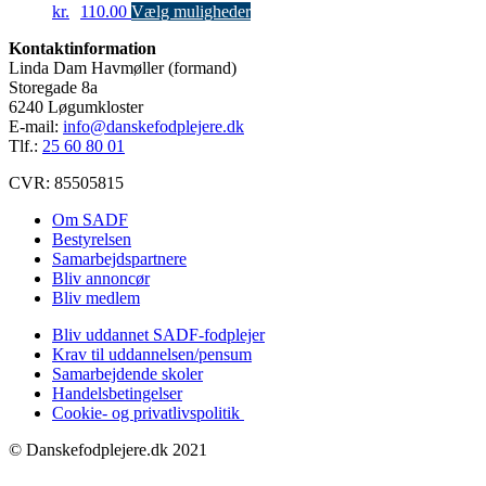
Dette
kr.
110.00
Vælg muligheder
vare
Kontaktinformation
har
Linda Dam Havmøller (formand)
flere
Storegade 8a
varianter.
6240 Løgumkloster
Mulighederne
E-mail:
info@danskefodplejere.dk
kan
Tlf.:
25 60 80 01
vælges
på
CVR: 85505815
varesiden
Om SADF
Bestyrelsen
Samarbejdspartnere
Bliv annoncør
Bliv medlem
Bliv uddannet SADF-fodplejer
Krav til uddannelsen/pensum
Samarbejdende skoler
Handelsbetingelser
Cookie- og privatlivspolitik
© Danskefodplejere.dk 2021