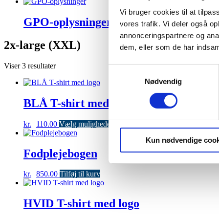
Vi bruger cookies til at tilpas
GPO-oplysninger
(1)
vores trafik. Vi deler også 
annonceringspartnere og anal
2x-large (XXL)
dem, eller som de har indsaml
Viser 3 resultater
Samtykkevalg
Nødvendig
BLÅ T-shirt med logo
Dette
kr.
110.00
Vælg muligheder
vare
Kun nødvendige cook
har
flere
Fodplejebogen
varianter.
Mulighederne
kr.
850.00
Tilføj til kurv
kan
vælges
på
HVID T-shirt med logo
varesiden