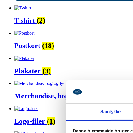
T-shirt
(2)
Postkort
(18)
Plakater
(3)
Merchandise, bog og lydbog
(5)
Samtykke
Logo-filer
(1)
Denne hjemmeside bruger c