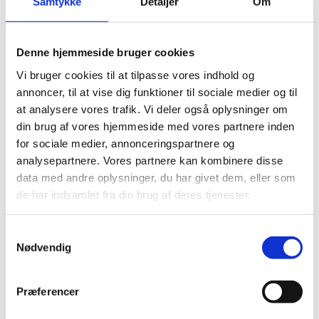
FAQ
Samtykke
Detaljer
Om
Bliv medlem
Denne hjemmeside bruger cookies
Mit SADF
Vi bruger cookies til at tilpasse vores indhold og
Forside
/
Merchandise
/
Postkort
/ Vejledning til køb af fodtøj –
annoncer, til at vise dig funktioner til sociale medier og til
postkort
at analysere vores trafik. Vi deler også oplysninger om
Vejledning til køb af fodtøj – postkort
din brug af vores hjemmeside med vores partnere inden
for sociale medier, annonceringspartnere og
Du kender dem sikkert allerede.
analysepartnere. Vores partnere kan kombinere disse
data med andre oplysninger, du har givet dem, eller som
Postkortene som ligger til “tryk-selv” brug.
de har indsamlet fra din brug af deres tjenester.
Vi har trykt de farvede postkort op i en lækker postkort kvalitet, i A5
størrelse. Det gør teksten let at læse og fine at bruge i klinikken, hvis
du har en med de pågældende skavank, eller nogle der har brug for
Samtykkevalg
at læse om f.eks. udvidet helbredstillæg.
Nødvendig
De ligger i pakker af 10 styks.
Præferencer