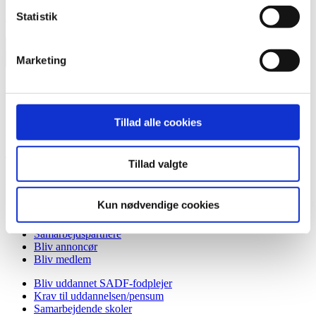
Statistik
41 på lager
Vejledning
til
Tilføj til kurv
Marketing
køb
af
fodtøj
Kontaktinformation
-
Linda Dam Havmøller (formand)
postkort
Tillad alle cookies
Storegade 8a
antal
6240 Løgumkloster
E-mail:
info@danskefodplejere.dk
Tlf.:
25 60 80 01
Tillad valgte
CVR: 85505815
Kun nødvendige cookies
Om SADF
Bestyrelsen
Samarbejdspartnere
Bliv annoncør
Bliv medlem
Bliv uddannet SADF-fodplejer
Krav til uddannelsen/pensum
Samarbejdende skoler