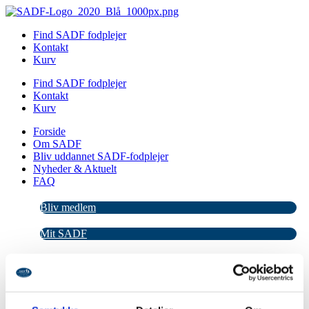
Videre
til
Find SADF fodplejer
indhold
Kontakt
Kurv
Find SADF fodplejer
Kontakt
Kurv
Forside
Om SADF
Bliv uddannet SADF-fodplejer
Nyheder & Aktuelt
FAQ
Bliv medlem
Mit SADF
Forside
Om SADF
Bliv uddannet SADF-fodplejer
Nyheder & Aktuelt