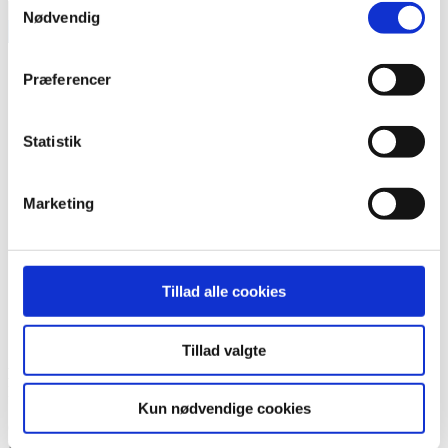
Samlet
Nødvendig
pakke
Tilføj til kurv
med
postkort
Præferencer
antal
Statistik
Marketing
Tillad alle cookies
Tillad valgte
Kontaktinformation
Linda Dam Havmøller (formand)
Kun nødvendige cookies
Storegade 8a
6240 Løgumkloster
E-mail:
info@danskefodplejere.dk