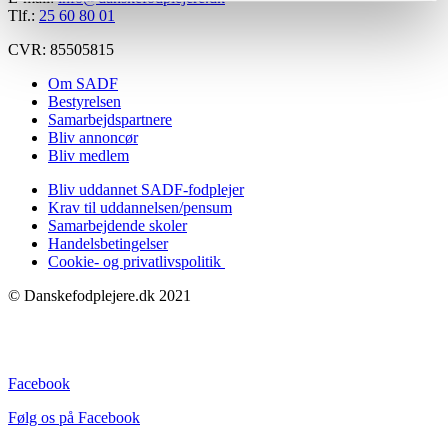
Tlf.:
25 60 80 01
CVR: 85505815
Om SADF
Bestyrelsen
Samarbejdspartnere
Bliv annoncør
Bliv medlem
Bliv uddannet SADF-fodplejer
Krav til uddannelsen/pensum
Samarbejdende skoler
Handelsbetingelser
Cookie- og privatlivspolitik
© Danskefodplejere.dk 2021
Facebook
Følg os på Facebook