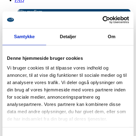
FAQ
Bliv medlem
Mit SADF
Forside
/
Merchandise
/
Postkort
/ Samlet pakke med postkort
Samtykke
Detaljer
Om
Samlet pakke med postkort
Denne hjemmeside bruger cookies
Du kender dem sikkert allerede.
Vi bruger cookies til at tilpasse vores indhold og
Postkortene som ligger til “tryk-selv” brug.
annoncer, til at vise dig funktioner til sociale medier og til
Vi har trykt de farvede postkort op i en lækker postkort kvalitet, i A5
at analysere vores trafik. Vi deler også oplysninger om
størrelse. Det gør teksten let at læse og fine at bruge i klinikken, hvis
din brug af vores hjemmeside med vores partnere inden
du har en med de pågældende skavank, eller nogle der har brug for
for sociale medier, annonceringspartnere og
at læse om f.eks. udvidet helbredstillæg.
analysepartnere. Vores partnere kan kombinere disse
data med andre oplysninger, du har givet dem, eller som
Køb komplet pakke med alle 16 postkort á 10 stk.
de har indsamlet fra din brug af deres tjenester.
4 på lager
Samtykkevalg