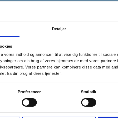
Detaljer
ookies
størrelse. Det gør teksten let at læse og fine at bruge i klinikken, hvis
se vores indhold og annoncer, til at vise dig funktioner til sociale
oplysninger om din brug af vores hjemmeside med vores partnere i
ysepartnere. Vores partnere kan kombinere disse data med andr
et fra din brug af deres tjenester.
Præferencer
Statistik