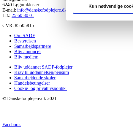
6240 Løgumkloster
Kun nødvendige cook
E-mail:
info@danskefodplejere.dk
Tlf.:
25 60 80 01
CVR: 85505815
Om SADF
Bestyrelsen
Samarbejdspartnere
Bliv annoncør
Bliv medlem
Bliv uddannet SADF-fodplejer
Krav til uddannelsen/pensum
Samarbejdende skoler
Handelsbetingelser
Cookie- og privatlivspolitik
© Danskefodplejere.dk 2021
Facebook