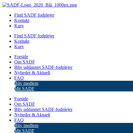
Videre
til
Find SADF fodplejer
indhold
Kontakt
Kurv
Find SADF fodplejer
Kontakt
Kurv
Forside
Om SADF
Bliv uddannet SADF-fodplejer
Nyheder & Aktuelt
FAQ
Bliv medlem
Mit SADF
Forside
Om SADF
Bliv uddannet SADF-fodplejer
Nyheder & Aktuelt
FAQ
Bliv medlem
Mit SADF