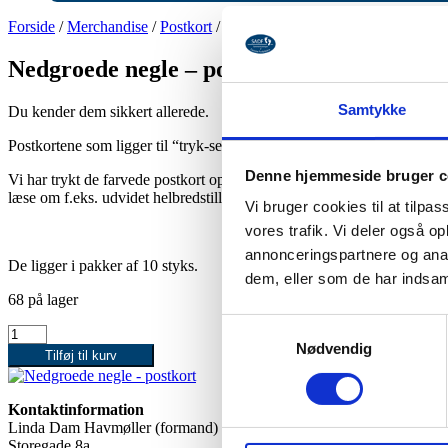
Forside
/
Merchandise
/
Postkort
/ Nedgroede negle – postkort
Nedgroede negle – postkort
Samtykke
Du kender dem sikkert allerede.
Postkortene som ligger til “tryk-selv” brug.
Denne hjemmeside bruger c
Vi har trykt de farvede postkort op i en lækker postkort kvalitet, i A5 
læse om f.eks. udvidet helbredstillæg.
Vi bruger cookies til at tilpas
vores trafik. Vi deler også 
annonceringspartnere og anal
De ligger i pakker af 10 styks.
dem, eller som de har indsaml
68 på lager
Samtykkevalg
Nedgroede
Nødvendig
negle
Tilføj til kurv
-
postkort
antal
Kontaktinformation
Linda Dam Havmøller (formand)
Storegade 8a