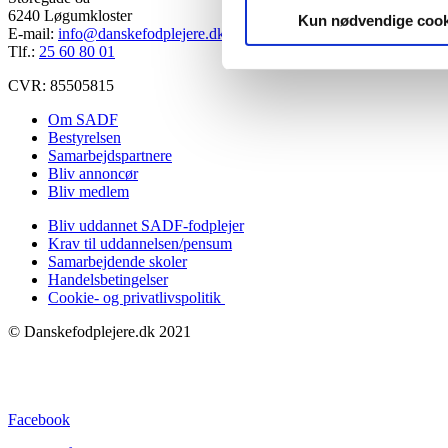
6240 Løgumkloster
Kun nødvendige cook
E-mail:
info@danskefodplejere.dk
Tlf.:
25 60 80 01
CVR: 85505815
Om SADF
Bestyrelsen
Samarbejdspartnere
Bliv annoncør
Bliv medlem
Bliv uddannet SADF-fodplejer
Krav til uddannelsen/pensum
Samarbejdende skoler
Handelsbetingelser
Cookie- og privatlivspolitik
© Danskefodplejere.dk 2021
Facebook