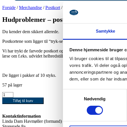
Forside
/
Merchandise
/
Postkort
/ Hudproblemer – postkort
Hudproblemer – postkort
Samtykke
Du kender dem sikkert allerede.
Postkortene som ligger til “tryk-selv” brug.
Denne hjemmeside bruger c
Vi har trykt de farvede postkort op i en lækker postkort kvalitet, i A5 
læse om f.eks. udvidet helbredstillæg.
Vi bruger cookies til at tilpas
vores trafik. Vi deler også 
annonceringspartnere og anal
De ligger i pakker af 10 styks.
dem, eller som de har indsaml
57 på lager
Samtykkevalg
Hudproblemer
Nødvendig
-
Tilføj til kurv
postkort
antal
Kontaktinformation
Linda Dam Havmøller (formand)
Storegade 8a