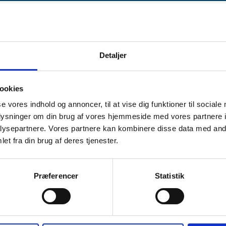
Detaljer
ookies
størrelse. Det gør teksten let at læse og fine at bruge i klinikken, hvis
se vores indhold og annoncer, til at vise dig funktioner til sociale
oplysninger om din brug af vores hjemmeside med vores partnere i
ysepartnere. Vores partnere kan kombinere disse data med andr
et fra din brug af deres tjenester.
Præferencer
Statistik