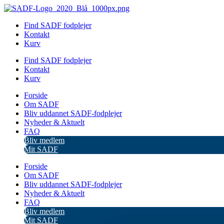
Videre
til
Find SADF fodplejer
indhold
Kontakt
Kurv
Find SADF fodplejer
Kontakt
Kurv
Forside
Om SADF
Bliv uddannet SADF-fodplejer
Nyheder & Aktuelt
FAQ
Bliv medlem
Mit SADF
Forside
Om SADF
Bliv uddannet SADF-fodplejer
Nyheder & Aktuelt
FAQ
Bliv medlem
Mit SADF