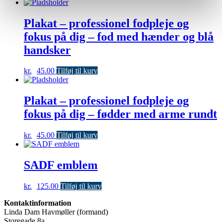
varesiden
Plakat – professionel fodpleje og
fokus på dig – fod med hænder og blå
handsker
kr.
45.00
Tilføj til kurv
Plakat – professionel fodpleje og
fokus på dig – fødder med arme rundt
kr.
45.00
Tilføj til kurv
SADF emblem
kr.
125.00
Tilføj til kurv
Kontaktinformation
Linda Dam Havmøller (formand)
Storegade 8a