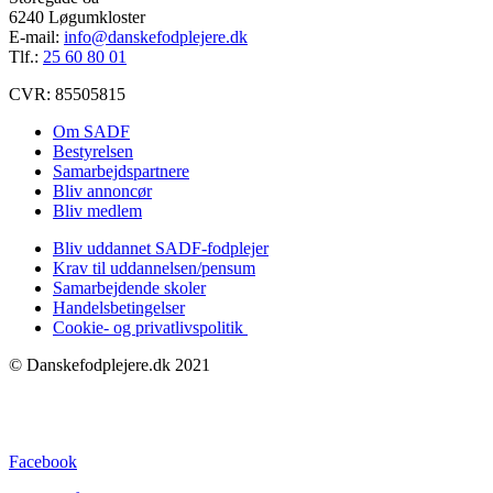
6240 Løgumkloster
E-mail:
info@danskefodplejere.dk
Tlf.:
25 60 80 01
CVR: 85505815
Om SADF
Bestyrelsen
Samarbejdspartnere
Bliv annoncør
Bliv medlem
Bliv uddannet SADF-fodplejer
Krav til uddannelsen/pensum
Samarbejdende skoler
Handelsbetingelser
Cookie- og privatlivspolitik
© Danskefodplejere.dk 2021
Facebook