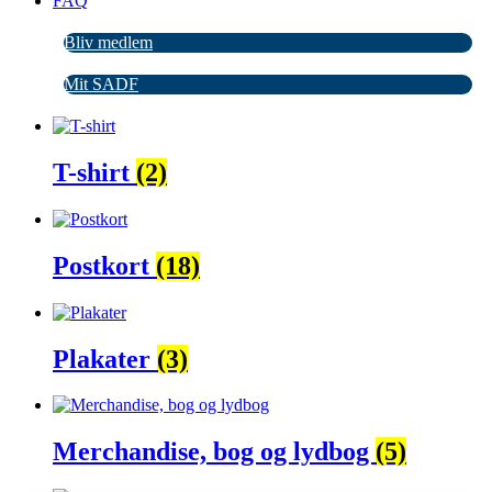
FAQ
Bliv medlem
Mit SADF
T-shirt
(2)
Postkort
(18)
Plakater
(3)
Merchandise, bog og lydbog
(5)