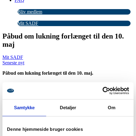
FAQ
Bliv medlem
Mit SADF
Påbud om lukning forlænget til den 10.
maj
Mit SADF
Seneste nyt
Påbud om lukning forlænget til den 10. maj.
Det står vist klart for os alle efter Statsministerens udmelding i går
aftes, at vi stadig ikke kan åbne vores klinikker og tage imod de
kunder, som vi savner så meget. Indtil videre holder vi alle sammen
Samtykke
Detaljer
Om
lukket indtil den 10. maj. Når vi kommer tættere på den dato, må vi
se, hvor vi står.
Det er en virkelig ulykkelig situation, vi står i som samfund, og vi
Denne hjemmeside bruger cookies
som fodplejere er også hårdt ramte. Vi sætter vores lid til, at