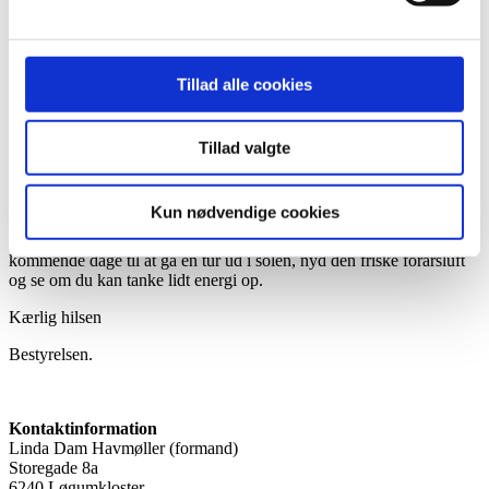
klinikken er lukket. Og vi har fundet meget! Det ligger alt sammen i
”Karantænetænketanken” på vores hjemmeside, som vi har skrevet
om tidligere.
Tillad alle cookies
Efter påske vil vi sætte yderligere fokus på det, du kan gøre, mens
du venter – og vi vil give dig konkrete tips og tricks til ting, du selv
kan gøre, eller lære at gøre, uden at du skal ud og bruge penge på at
få professionel hjælp. Ting, der vil styrke dig og din virksomhed til
Tillad valgte
fremtiden.
Vi håber, at du vil tage godt imod tilbuddet om at gøre noget, mens
Kun nødvendige cookies
du venter. Og så håber vi, at du trods alt får en rigtig dejlig påske
sammen med dine kære. Det tærer på kræfterne at vente, så benyt de
kommende dage til at gå en tur ud i solen, nyd den friske forårsluft
og se om du kan tanke lidt energi op.
Kærlig hilsen
Bestyrelsen.
Kontaktinformation
Linda Dam Havmøller (formand)
Storegade 8a
6240 Løgumkloster