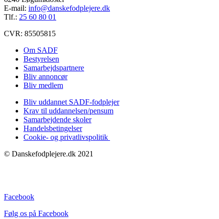
E-mail:
info@danskefodplejere.dk
Tlf.:
25 60 80 01
CVR: 85505815
Om SADF
Bestyrelsen
Samarbejdspartnere
Bliv annoncør
Bliv medlem
Bliv uddannet SADF-fodplejer
Krav til uddannelsen/pensum
Samarbejdende skoler
Handelsbetingelser
Cookie- og privatlivspolitik
© Danskefodplejere.dk 2021
Facebook
Følg os på Facebook