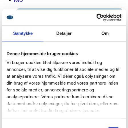
FAQ
Bliv medlem
Mit SADF
Nytårshilsen og information om
Samtykke
Detaljer
Om
kontingentopkrævning
Denne hjemmeside bruger cookies
Mit SADF
Seneste nyt
Vi bruger cookies til at tilpasse vores indhold og
Kære medlem
annoncer, til at vise dig funktioner til sociale medier og til
at analysere vores trafik. Vi deler også oplysninger om
Godt nytår! Vi håber, du er kommet godt ind i 2025 og glæder os til
din brug af vores hjemmeside med vores partnere inden
endnu et spændende år
for sociale medier, annonceringspartnere og
sammen med dig som en del af Sammenslutningen af Danske
analysepartnere. Vores partnere kan kombinere disse
Fodplejere.
data med andre oplysninger, du har givet dem, eller som
Vi vil minde dig om, at første kontingentopkrævning for 2025 finder
de har indsamlet fra din brug af deres tjenester.
sted i januar.
For dig, der er tilmeldt PBS
: Kontingentet bliver automatisk
Samtykkevalg