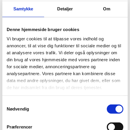
Jeg håber meget, at sagen ikke kommer til at påvirke hele branchen
og dig som fodplejer negativt. Præcis hvad udsendelsen indeholder,
Samtykke
Detaljer
Om
ved jeg ikke, med du kan i den kommende tid blive mødt af
spørgsmål fra blandt andet kunder, der har set udsendelsen.
Spørgsmål, som du måske også selv sidder med. Derfor har jeg
Denne hjemmeside bruger cookies
herunder forsøgt at give nogle svar, som du måske kan tage
Vi bruger cookies til at tilpasse vores indhold og
udgangspunkt i, hvis du har lyst
annoncer, til at vise dig funktioner til sociale medier og til
Har du yderligere spørgsmål til mig, så er du naturligvis velkommen
at analysere vores trafik. Vi deler også oplysninger om
til at kontakte mig.
din brug af vores hjemmeside med vores partnere inden
På bestyrelsens vegne
for sociale medier, annonceringspartnere og
analysepartnere. Vores partnere kan kombinere disse
data med andre oplysninger, du har givet dem, eller som
Linda Dam Havmøller
de har indsamlet fra din brug af deres tjenester.
Formand
Samtykkevalg
Nødvendig
Spørgsmål og svar
Hvad er det for noget med Skønhedshuset i Vejle?
Præferencer