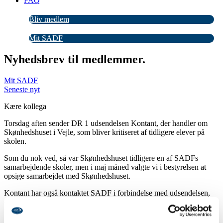
FAQ
Bliv medlem
Mit SADF
Nyhedsbrev til medlemmer.
Mit SADF
Seneste nyt
Kære kollega
Torsdag aften sender DR 1 udsendelsen Kontant, der handler om
Skønhedshuset i Vejle, som bliver kritiseret af tidligere elever på
skolen.
Som du nok ved, så var Skønhedshuset tidligere en af SADFs
samarbejdende skoler, men i maj måned valgte vi i bestyrelsen at
opsige samarbejdet med Skønhedshuset.
Kontant har også kontaktet SADF i forbindelse med udsendelsen,
og jeg har udtalt, at vi opsagde samarbejdet med Skønhedshuset, da
vi ikke opfattede samarbejdet som konstruktivt.