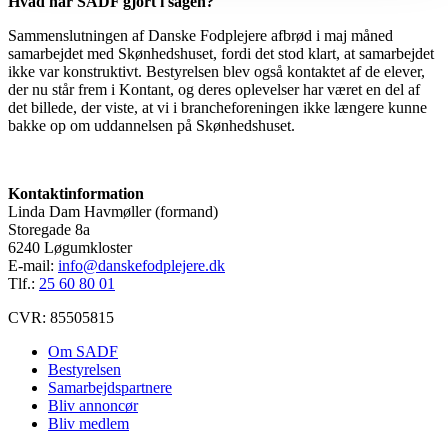
Hvad har SADF gjort i sagen?
Sammenslutningen af Danske Fodplejere afbrød i maj måned
samarbejdet med Skønhedshuset, fordi det stod klart, at samarbejdet
ikke var konstruktivt. Bestyrelsen blev også kontaktet af de elever,
der nu står frem i Kontant, og deres oplevelser har været en del af
det billede, der viste, at vi i brancheforeningen ikke længere kunne
bakke op om uddannelsen på Skønhedshuset.
Kontaktinformation
Linda Dam Havmøller (formand)
Storegade 8a
6240 Løgumkloster
E-mail:
info@danskefodplejere.dk
Tlf.:
25 60 80 01
CVR: 85505815
Om SADF
Bestyrelsen
Samarbejdspartnere
Bliv annoncør
Bliv medlem