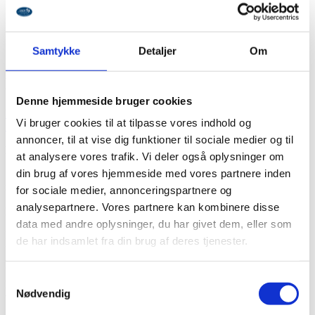
FAQ
Bliv medlem
Samtykke
Detaljer
Om
Mit SADF
Karantænetænketank
Denne hjemmeside bruger cookies
Mit SADF
Vi bruger cookies til at tilpasse vores indhold og
Seneste nyt
annoncer, til at vise dig funktioner til sociale medier og til
Mens vi venter…
at analysere vores trafik. Vi deler også oplysninger om
din brug af vores hjemmeside med vores partnere inden
… på, at samfundet og fodplejeklinikkerne åbner op igen, skal vi da
ikke kede os!
for sociale medier, annonceringspartnere og
analysepartnere. Vores partnere kan kombinere disse
Derfor har SADF oprettet Karantænetænketanken 😊
data med andre oplysninger, du har givet dem, eller som
På hjemmesiden finder du masser af inspiration til, hvordan du kan
de har indsamlet fra din brug af deres tjenester.
udnytte den tid, du lige nu ikke bruger på kunder i klinikken.
Under fanen ”Karantænetanken” er der links til gode faglige sider,
Samtykkevalg
hvor du kan læse op på forskellige behandlinger, og hvad du skal
Nødvendig
være opmærksom på ved særlige kundegrupper.