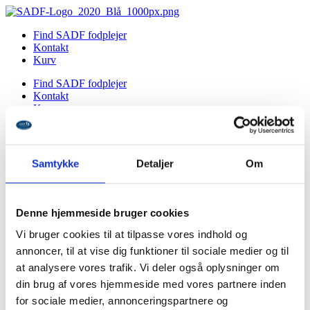
Videre
til
Find SADF fodplejer
indhold
Kontakt
Kurv
Find SADF fodplejer
Kontakt
Kurv
Forside
Om SADF
Bliv uddannet SADF-fodplejer
Samtykke
Detaljer
Om
Nyheder & Aktuelt
FAQ
Bliv medlem
Denne hjemmeside bruger cookies
Vi bruger cookies til at tilpasse vores indhold og
Mit SADF
annoncer, til at vise dig funktioner til sociale medier og til
Forside
at analysere vores trafik. Vi deler også oplysninger om
Om SADF
din brug af vores hjemmeside med vores partnere inden
Bliv uddannet SADF-fodplejer
Nyheder & Aktuelt
for sociale medier, annonceringspartnere og