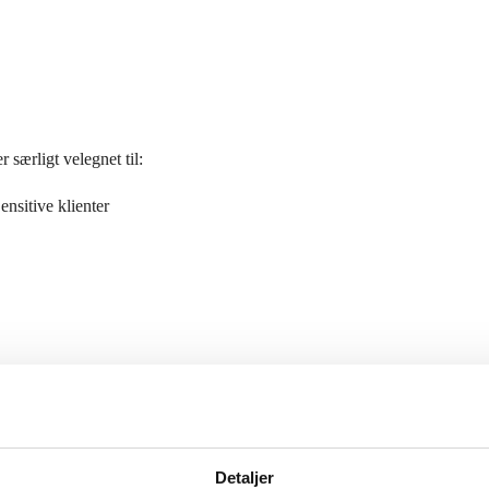
 særligt velegnet til:
ensitive klienter
 udviklet og anvendt siden 1983. På dette kursus bliver metoden nyfor
Detaljer