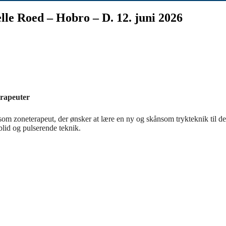
lle Roed – Hobro – D. 12. juni 2026
erapeuter
g som zoneterapeut, der ønsker at lære en ny og skånsom trykteknik til d
blid og pulserende teknik.