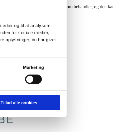
ånsom for klienten, men også for dig som behandler, og den kan
 og mange falder i søvn undervejs.
 medier og til at analysere
nden for sociale medier,
e metoden i din klinik.
e oplysninger, du har givet
Marketing
Tillad alle cookies