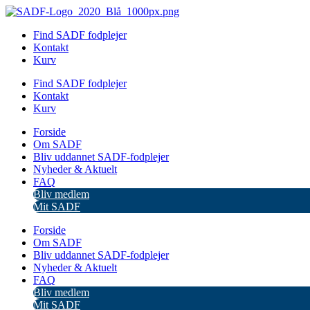
Videre
til
Find SADF fodplejer
indhold
Kontakt
Kurv
Find SADF fodplejer
Kontakt
Kurv
Forside
Om SADF
Bliv uddannet SADF-fodplejer
Nyheder & Aktuelt
FAQ
Bliv medlem
Mit SADF
Forside
Om SADF
Bliv uddannet SADF-fodplejer
Nyheder & Aktuelt
FAQ
Bliv medlem
Mit SADF