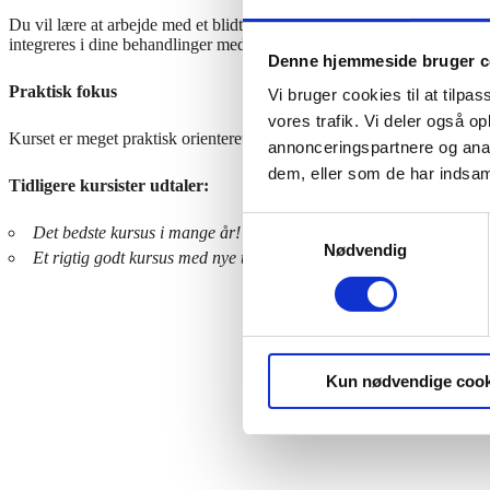
Du vil lære at arbejde med et blidt, pulserende tryk, hvor dine hænde
integreres i dine behandlinger med det samme. Effekten på dine klient
Denne hjemmeside bruger c
Praktisk fokus
Vi bruger cookies til at tilpas
vores trafik. Vi deler også 
Kurset er meget praktisk orienteret, så du gennem gentagen øvelse får t
annonceringspartnere og anal
dem, eller som de har indsaml
Tidligere kursister udtaler:
Samtykkevalg
Det bedste kursus i mange år! – et super kursus både indhold og 
Nødvendig
Et rigtig godt kursus med nye teknikker, som absolut skal bruges
– 
Kun nødvendige cook