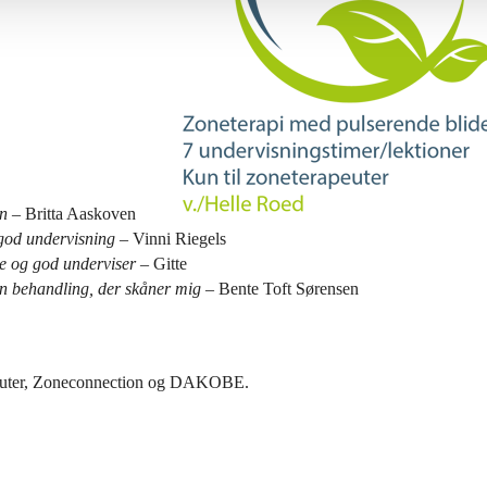
en
– Britta Aaskoven
g god undervisning
– Vinni Riegels
se og god underviser
– Gitte
en behandling, der skåner mig
– Bente Toft Sørensen
peuter, Zoneconnection og DAKOBE.