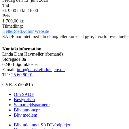
Fredag den 12. juni 2026
Tid
kl. 9:00 til kl. 16:00
Pris
1.700,00 kr.
Tilmedling:
HelleRoedAdminWebsite
SADF har intet med tilmelding eller kurset at gøre, hvorfor eventuelle 
Kontaktinformation
Linda Dam Havmøller (formand)
Storegade 8a
6240 Løgumkloster
E-mail:
info@danskefodplejere.dk
Tlf.:
25 60 80 01
CVR: 85505815
Om SADF
Bestyrelsen
Samarbejdspartnere
Bliv annoncør
Bliv medlem
Bliv uddannet SADF-fodplejer