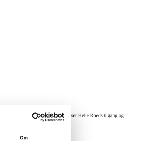
tolket og videreudviklet med underviser Helle Roeds tilgang og
Om