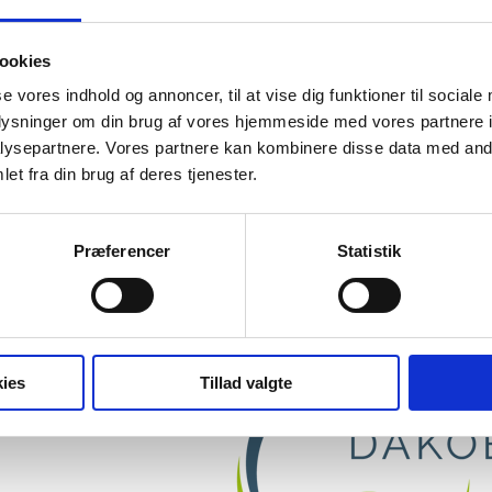
r og fingre bevæger sig i et vibrerende flow. Teknikken er ikke kun sk
er Behandlingen skaber en dyb følelse af ro og afslapning hos klienten,
ookies
se vores indhold og annoncer, til at vise dig funktioner til sociale
oplysninger om din brug af vores hjemmeside med vores partnere i
eknikken helt ind under huden. Efter kurset vil du være klar til at brug
ysepartnere. Vores partnere kan kombinere disse data med andr
et fra din brug af deres tjenester.
underviser
– Kirsten
Præferencer
Statistik
Jette
ies
Tillad valgte