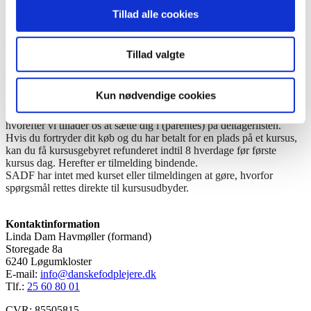
Tilmelding:
Tillad alle cookies
Tilmelding skal ske ved henvendelse til klinikassistenten eller på tlf.:
40 14 54 54.
Tilmelding er bindende og betaling refunderes ikke.
Tillad valgte
Betaling ved tilmelding til Sparekassen Danmark på kontonummer.:
9070-2021011455. – Oplys dit navn i tekstfeltet
Du er sikret en plads på kurset, når din indbetaling er modtaget og
Kun nødvendige cookies
registreret.
Du har 10 hverdage til at imødekomme betaling efter din tilmelding,
hvorefter vi tillader os at sætte dig i (parentes) på deltagerlisten.
Hvis du fortryder dit køb og du har betalt for en plads på et kursus,
kan du få kursusgebyret refunderet indtil 8 hverdage før første
kursus dag. Herefter er tilmelding bindende.
SADF har intet med kurset eller tilmeldingen at gøre, hvorfor
spørgsmål rettes direkte til kursusudbyder.
Kontaktinformation
Linda Dam Havmøller (formand)
Storegade 8a
6240 Løgumkloster
E-mail:
info@danskefodplejere.dk
Tlf.:
25 60 80 01
CVR: 85505815