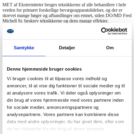
MET af Ekstremiteter bruges teknikkerne af alle behandlere i hele
verden for primært forskellige bevægeapparatslidelser, og der er
skrevet mange bøger og afhandlinger om emnet, siden DO/MD Fred
Michell Sr. beskrev teknikkerne og dens mange effekter.
På IST-uddannelsen beskæftiger vi os en smule med emnet på
enkelte skader, og columnaterapeuterne behersker adskillige
teknikker for forskellige dysfunktioner op igennem hele columna.
Samtykke
Detaljer
Om
Nu laves der også et kursus i MET af ekstremiteterne, hvor der
gennemgås forskellige muskulære problemer i ekstremiteterne.
Denne hjemmeside bruger cookies
Teknikkerne er “safe and simple” og du kan gå direkte hjem og
Vi bruger cookies til at tilpasse vores indhold og
praktisere de forskellige teknikker på dine patienter med stor effekt.
annoncer, til at vise dig funktioner til sociale medier og til
at analysere vores trafik. Vi deler også oplysninger om
Alle der har en eller anden behandleruddannelse kan deltage, så det
er lige meget om du er
massør
,
idrætsskadeterapeut
eller har en
din brug af vores hjemmeside med vores partnere inden
anden behandleruddannelse.
for sociale medier, annonceringspartnere og
analysepartnere. Vores partnere kan kombinere disse
Hvad er MET
data med andre oplysninger, du har givet dem, eller som
MET er også kaldet Muskel Energi teknik og er en direkte og aktiv
teknik; som betyder, ved man går ind i en restriktive (hæmmende)
de har indsamlet fra din brug af deres tjenester.
barriere og beder patienten om at kontrahere den ramte muskel eller