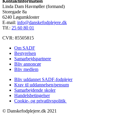
Kontaktinformation
Linda Dam Havmøller (formand)
Storegade 8a
6240 Løgumkloster
E-mail:
info@danskefodplejere.dk
Tlf.:
25 60 80 01
CVR: 85505815
Om SADF
Bestyrelsen
Samarbejdspartnere
Bliv annoncør
Bliv medlem
Bliv uddannet SADF-fodplejer
Krav til uddannelsen/pensum
Samarbejdende skoler
Handelsbetingelser
Cookie- og privatlivspolitik
© Danskefodplejere.dk 2021