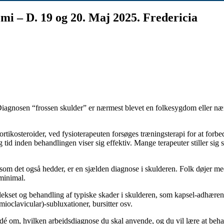
i – D. 19 og 20. Maj 2025. Fredericia
iagnosen “frossen skulder” er nærmest blevet en folkesygdom eller n
ikosteroider, ved fysioterapeuten forsøges træningsterapi for at forbed
ang tid inden behandlingen viser sig effektiv. Mange terapeuter stiller si
l, som det også hedder, er en sjælden diagnose i skulderen. Folk døjer
minimal.
plekset og behandling af typiske skader i skulderen, som kapsel-adh
ioclavicular)-subluxationer, bursitter osv.
dé om, hvilken arbejdsdiagnose du skal anvende, og du vil lære at behan