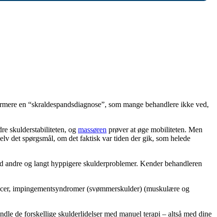
ærmere en “skraldespandsdiagnose”, som mange behandlere ikke ved,
re skulderstabiliteten, og
massøren
prøver at øge mobiliteten. Men
g selv det spørgsmål, om det faktisk var tiden der gik, som helede
 med andre og langt hyppigere skulderproblemer. Kender behandleren
ærencer, impingementsyndromer (svømmerskulder) (muskulære og
dle de forskellige skulderlidelser med manuel terapi – altså med dine