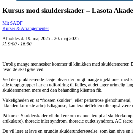
Kursus mod skulderskader – Lasota Akadem
Mit SADF
Kurser & Arrangementer
Afholdes d. 19. maj 2025 - 20. maj 2025
kl. 9:00 - 16:00
Utrolig mange mennesker kommer til klinikken med skuldersmerter. D
hvad de skal gøre ved.
Ved den praktiserende læge bliver der brugt mange injektioner med kort
alle terapigrupper har en udfordring til fælles, at det tager urimelig l
skuldersmerten mere end den behandling klienten fik.
Virkeligheden er, at “frossen skulder”, eller periartrose glenohumera
ikke den korrekte arbejdsdiagnose, kan terapieffekten ofte også være 
På kurset Skulderskader vil du lære om manuel terapi af skulderkom
artikulære), thoracic inlet syndrom, thoracic outlet syndrom, AC (acrom
Du vil lære at lave en grundig skulderundersøgelse, som kan give en i