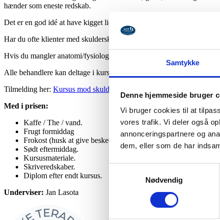
hænder som eneste redskab.
Det er en god idé at have kigget lidt i en anatomibog omkring skulde
Har du ofte klienter med skulderskader i din klinik, er dette kursus et
Hvis du mangler anatomi/fysiologi i dine uddannelser/kurser kan du t
Samtykke
Alle behandlere kan deltage i kurset.
Massører
,
idrætsskadeterapeute
r
Tilmelding her:
Kursus mod skulderskader. Der sættes her fokus på sk
Denne hjemmeside bruger c
Med i prisen:
Vi bruger cookies til at tilpas
vores trafik. Vi deler også 
Kaffe / The / vand.
Frugt formiddag
annonceringspartnere og anal
Frokost (husk at give besked omkring evt. allergi, hvis du er ve
dem, eller som de har indsaml
Sødt eftermiddag.
Kursusmateriale.
Skriveredskaber.
Samtykkevalg
Diplom efter endt kursus.
Nødvendig
Underviser:
Jan Lasota