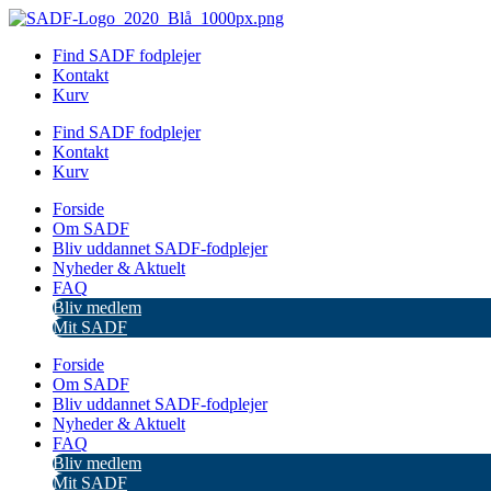
Videre
til
Find SADF fodplejer
indhold
Kontakt
Kurv
Find SADF fodplejer
Kontakt
Kurv
Forside
Om SADF
Bliv uddannet SADF-fodplejer
Nyheder & Aktuelt
FAQ
Bliv medlem
Mit SADF
Forside
Om SADF
Bliv uddannet SADF-fodplejer
Nyheder & Aktuelt
FAQ
Bliv medlem
Mit SADF