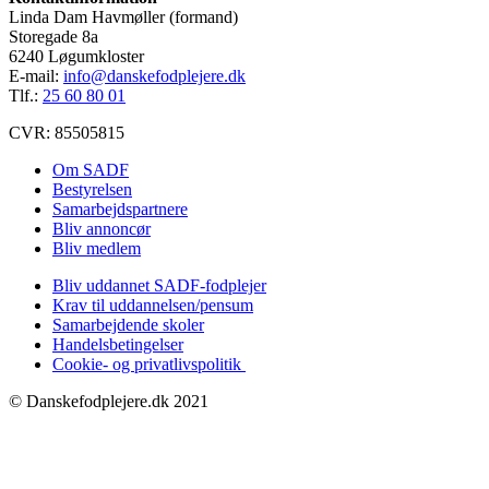
Linda Dam Havmøller (formand)
Storegade 8a
6240 Løgumkloster
E-mail:
info@danskefodplejere.dk
Tlf.:
25 60 80 01
CVR: 85505815
Om SADF
Bestyrelsen
Samarbejdspartnere
Bliv annoncør
Bliv medlem
Bliv uddannet SADF-fodplejer
Krav til uddannelsen/pensum
Samarbejdende skoler
Handelsbetingelser
Cookie- og privatlivspolitik
© Danskefodplejere.dk 2021