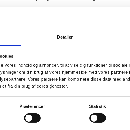
ren inden kursusstart, men ingen forudsætning.
 “must have”.
age det
online
.
Detaljer
 mm.
ulderskader (lasota.dk)
ookies
se vores indhold og annoncer, til at vise dig funktioner til sociale
oplysninger om din brug af vores hjemmeside med vores partnere i
ysepartnere. Vores partnere kan kombinere disse data med andr
getar mv).
et fra din brug af deres tjenester.
Præferencer
Statistik