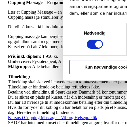
Cupping Massage – En gammel massageform, hvor man gør br
annonceringspartnere og anal
Lær at Cupping Massage – en gammel massageform, hvor glaskoppe
dem, eller som de har indsaml
Cupping massage stimulerer lymfe, blodkredsløb og nervesystem.
Samtykkevalg
Du vil på kurset få introduktion til forskellige metoder, og der vil 
Nødvendig
Cupping massage kan benyttes ved smerter, lavt immunforsvar, kred
og golfalbue samt meget mere.
Kurset er på i alt 7 lektioner, der kan tælles med i ansøgningen o
Pris inkl. diplom:
1.950 kr.
Underviser:
Fysioterapeut, Alternativ behandler og RAB-Massør.
Målgruppe:
Alle behandlere.
Kun nødvendige cook
Tilmelding:
Tilmelding skal ske ved henvendelse til klinikassistenten eller på tl
Tilmelding er bindende og betaling refunderes ikke.
Betaling ved tilmelding til Sparekassen Danmark på kontonummer.:
Du er sikret en plads på kurset, når din indbetaling er modtaget og r
Du har 10 hverdage til at imødekomme betaling efter din tilmelding, h
Hvis du fortryder dit køb og du har betalt for en plads på et kursus
dag. Herefter er tilmelding bindende.
Kursus i Cupping Massage – Viborg Helsepraktik
SADF har intet med kurset eller tilmeldingen at gøre, hvorfor der r