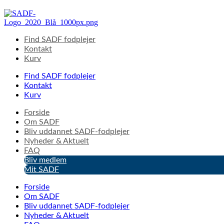
Videre
til
indhold
Find SADF fodplejer
Kontakt
Kurv
Find SADF fodplejer
Kontakt
Kurv
Forside
Om SADF
Bliv uddannet SADF-fodplejer
Nyheder & Aktuelt
FAQ
Bliv medlem
Mit SADF
Forside
Om SADF
Bliv uddannet SADF-fodplejer
Nyheder & Aktuelt