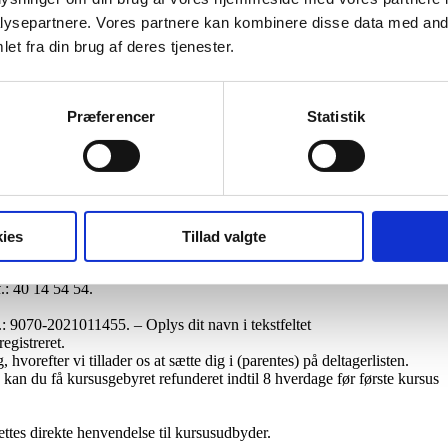
ug af glaskopper.
ysepartnere. Vores partnere kan kombinere disse data med andr
r placeres på kroppen og skaber et undertryk.
et fra din brug af deres tjenester.
 Det kan kombineres med andre massageformer.
være praktiske øvelser.
Præferencer
Statistik
sløbslidelser, hævelser og muskelsmerter, frossen skulder og tennis-
m RAB-registrering og SKAT’s krav til momsfritagelse.
ies
Tillad valgte
f.: 40 14 54 54.
 9070-2021011455. – Oplys dit navn i tekstfeltet
egistreret.
vorefter vi tillader os at sætte dig i (parentes) på deltagerlisten.
, kan du få kursusgebyret refunderet indtil 8 hverdage før første kursus
ettes direkte henvendelse til kursusudbyder.