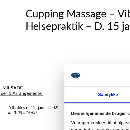
Cupping Massage – Vi
Helsepraktik – D. 15 j
Mit SADF
rser & Arrangementer
Samtykke
Afholdes d. 15. januar 2025
kl. 9:00 - 15:00
Denne hjemmeside bruger c
Vi bruger cookies til at tilpas
vores trafik. Vi deler også 