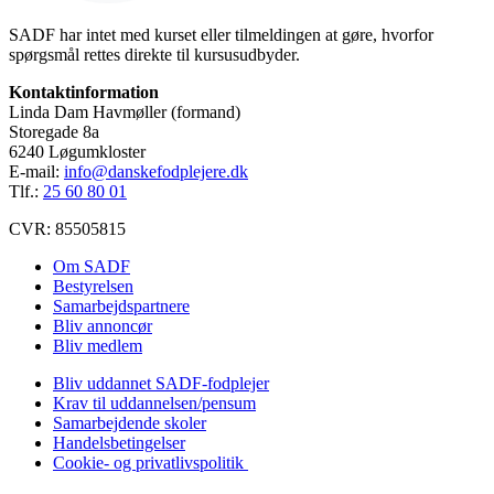
SADF har intet med kurset eller tilmeldingen at gøre, hvorfor
spørgsmål rettes direkte til kursusudbyder.
Kontaktinformation
Linda Dam Havmøller (formand)
Storegade 8a
6240 Løgumkloster
E-mail:
info@danskefodplejere.dk
Tlf.:
25 60 80 01
CVR: 85505815
Om SADF
Bestyrelsen
Samarbejdspartnere
Bliv annoncør
Bliv medlem
Bliv uddannet SADF-fodplejer
Krav til uddannelsen/pensum
Samarbejdende skoler
Handelsbetingelser
Cookie- og privatlivspolitik