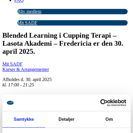
FAQ
Bliv medlem
Mit SADF
Blended Learning i Cupping Terapi –
Lasota Akademi – Fredericia er den 30.
april 2025.
Mit SADF
Kurser & Arrangementer
Afholdes d. 30. april 2025
kl. 17:00 - 21:25
For første gang nogensinde afholder vi et banebrydende kursus i
Cupping Terapi, der kombinerer online teori med praktisk
undervisning i klasseværelset på Lasota Terapi Akademi. Nu kan du
Samtykke
Detaljer
Om
dykke ned i teoretisk viden om Cupping Terapi online i løbet af 14
dage, tilpasset din travle hverdag. Efterfølgende venter spændende
klasseundervisning, hvor vi udforsker alle behandlingsmuligheder