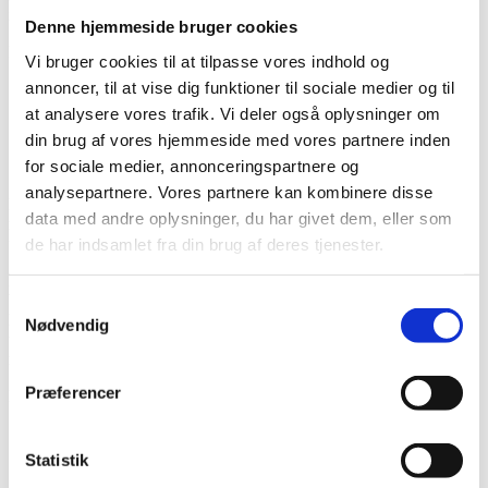
inden for Cupping Terapi.
Denne hjemmeside bruger cookies
Hvad får du:
Vi bruger cookies til at tilpasse vores indhold og
annoncer, til at vise dig funktioner til sociale medier og til
Alt teori hjemme online
Praktisk undervisning i klasseværelset
at analysere vores trafik. Vi deler også oplysninger om
18 RAB point
din brug af vores hjemmeside med vores partnere inden
Komplet kursusmateriale til eget brug
for sociale medier, annonceringspartnere og
Recepter og behandlingsforslag inkluderet
analysepartnere. Vores partnere kan kombinere disse
Hvem kan deltage: Cupping er ikke kun for akupunktører! Også
data med andre oplysninger, du har givet dem, eller som
massører, zoneterapeuter, manuelle terapeuter og andre vil drage stor
fordel af denne kursuspakke.
de har indsamlet fra din brug af deres tjenester.
Hvad er Cupping Terapi: Cupping Terapi er en alternativ
behandlingsmetode med rødder i traditionel kinesisk medicin. Ved
Samtykkevalg
hjælp af specielle cupper skabes en vakuumeffekt på huden, og vi
Nødvendig
udforsker både traditionelle glascupping og moderne plastikcupping
med pumpe.
Præferencer
Formål med Cupping Terapi:
Løsne stramme muskler og forbedre blodcirkulationen.
Løsne stramt bindevæv som myofascie og sener.
Statistik
Hjælpe med at fjerne metabolisk affald ved at stimulere