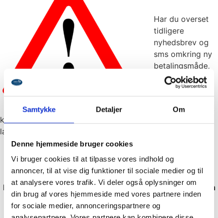
Har du overset
tidligere
nyhedsbrev og
sms omkring ny
betalingsmåde,
så læs videre
nedenfor.
Har du betalt dit
Samtykke
Detaljer
Om
kontingent på den nye betalingsmåde, så behøver du ikke
læse videre, men du må godt.
Denne hjemmeside bruger cookies
Vi bruger cookies til at tilpasse vores indhold og
annoncer, til at vise dig funktioner til sociale medier og til
at analysere vores trafik. Vi deler også oplysninger om
Er du blandt dem der ikke har fået betalt, vil du i morgen
din brug af vores hjemmeside med vores partnere inden
fredag den 19/8-22 kl 12.00 modtage en sms om at du
for sociale medier, annonceringspartnere og
skal forny dit medlemskab i SADF.
analysepartnere. Vores partnere kan kombinere disse