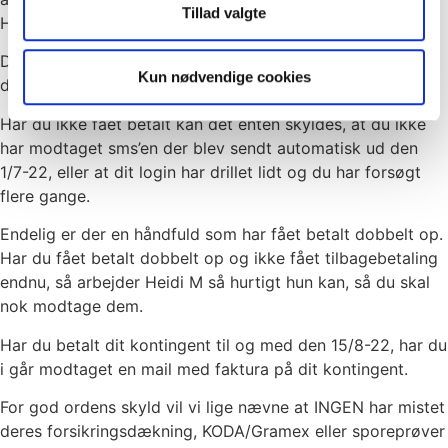
Tillad valgte
HOLD NU OP, hvor har I været gode.
Det er kun få der har haft problemer med betalingen, og
Kun nødvendige cookies
det er vi meget glade for.
Har du ikke fået betalt kan det enten skyldes, at du ikke
har modtaget sms’en der blev sendt automatisk ud den
1/7-22, eller at dit login har drillet lidt og du har forsøgt
flere gange.
Endelig er der en håndfuld som har fået betalt dobbelt op.
Har du fået betalt dobbelt op og ikke fået tilbagebetaling
endnu, så arbejder Heidi M så hurtigt hun kan, så du skal
nok modtage dem.
Har du betalt dit kontingent til og med den 15/8-22, har du
i går modtaget en mail med faktura på dit kontingent.
For god ordens skyld vil vi lige nævne at INGEN har mistet
deres forsikringsdækning, KODA/Gramex eller sporeprøver