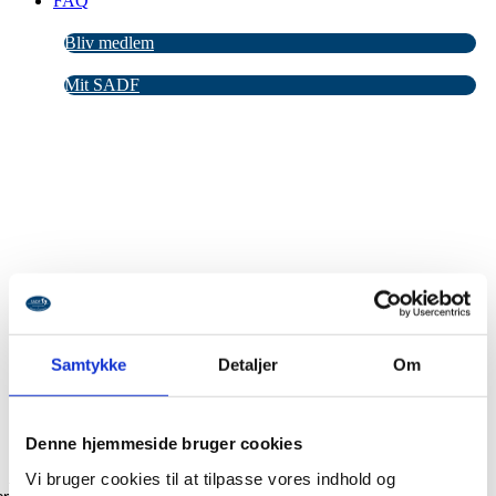
FAQ
Bliv medlem
Mit SADF
Samtykke
Detaljer
Om
Corona – likviditet og kompensation
Denne hjemmeside bruger cookies
Vi bruger cookies til at tilpasse vores indhold og
Mit SADF