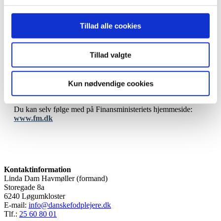
Kompensationsmuligheder for enkeltmandsvirksomheder.
Der er i dag kl. 12 afholdt pressemøde i Finansministeriet,
Tillad alle cookies
hvor finansminister Nicolai Wammen og erhvervsminister
Simon Kollerup har fremlagt forslag til kompensation for
enkeltmandsvirksomheder og små virksomheder med mindre
Tillad valgte
end 10 ansatte.
Forslaget hasteforhandles i Folketinget senere i dag. Vi holder
Kun nødvendige cookies
dig naturligvis orienteret om udfaldet af forhandlingerne, når
disse er meldt ud.
Du kan selv følge med på Finansministeriets hjemmeside:
www.fm.dk
Kontaktinformation
Linda Dam Havmøller (formand)
Storegade 8a
6240 Løgumkloster
E-mail:
info@danskefodplejere.dk
Tlf.:
25 60 80 01