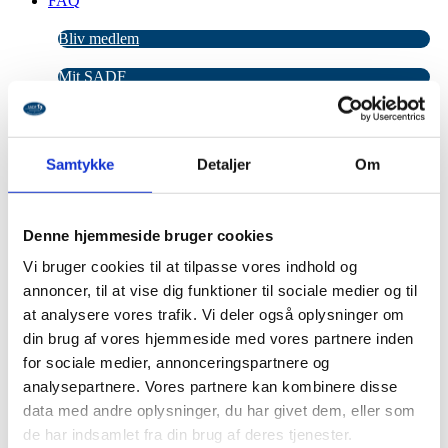
FAQ
Bliv medlem
Mit SADF
T-shirt
(2)
Samtykke
Detaljer
Om
Denne hjemmeside bruger cookies
Postkort
(18)
Vi bruger cookies til at tilpasse vores indhold og
annoncer, til at vise dig funktioner til sociale medier og til
at analysere vores trafik. Vi deler også oplysninger om
Plakater
(3)
din brug af vores hjemmeside med vores partnere inden
for sociale medier, annonceringspartnere og
analysepartnere. Vores partnere kan kombinere disse
Merchandise, bog og lydbog
(5)
data med andre oplysninger, du har givet dem, eller som
de har indsamlet fra din brug af deres tjenester.