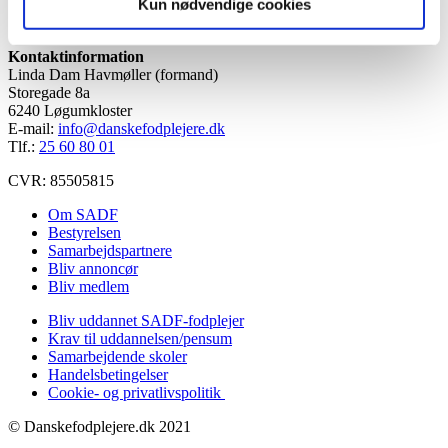
Kun nødvendige cookies
Læs mere
Kontaktinformation
Linda Dam Havmøller (formand)
Storegade 8a
6240 Løgumkloster
E-mail:
info@danskefodplejere.dk
Tlf.:
25 60 80 01
CVR: 85505815
Om SADF
Bestyrelsen
Samarbejdspartnere
Bliv annoncør
Bliv medlem
Bliv uddannet SADF-fodplejer
Krav til uddannelsen/pensum
Samarbejdende skoler
Handelsbetingelser
Cookie- og privatlivspolitik
© Danskefodplejere.dk 2021